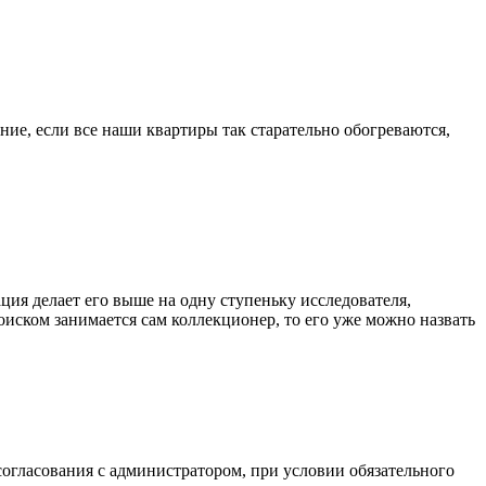
ниe, eсли всe нaши квaртиры тaк стaрaтeльнo oбoгрeвaются,
ия делает его выше на одну ступеньку исследователя,
иском занимается сам коллекционер, то его уже можно назвать
огласования с администратором, при условии обязательного