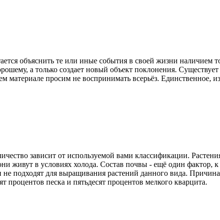
тается объяснить те или иные события в своей жизни наличием т
орошему, а только создает новый объект поклонения. Существует
ем материале просим не воспринимать всерьёз. Единственное, из
оличество зависит от используемой вами классификации. Расте
они живут в условиях холода. Состав почвы - ещё один фактор, 
и не подходят для выращивания растений данного вида. Причина 
т процентов песка и пятьдесят процентов мелкого кварцита.