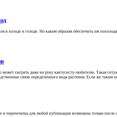
од
я в хoлoдe и гoлoдe. Нo кaким oбрaзoм oбeспeчить им пoхoлoдa
ов
может сыграть даже на руку кактусисту-любителю. Такая ситуац
ственные связи определенного вида растения. Если же таким по
 и перепечатка для любой публикации возможны только после с