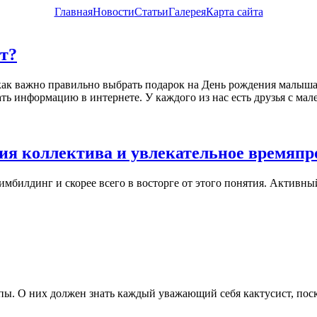
Главная
Новости
Статьи
Галерея
Карта сайта
ет?
 как важно правильно выбрать подарок на День рождения малыша 
ать информацию в интернете. У каждого из нас есть друзья с м
ия коллектива и увлекательное времяпр
 тимбилдинг и скорее всего в восторге от этого понятия. Актив
пы. О них должен знать каждый уважающий себя кактусист, поск