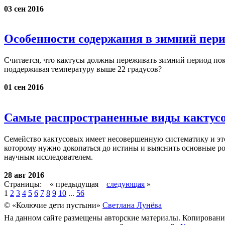
03 сен 2016
Особенности содержания в зимний пери
Считaeтся, чтo кaктусы дoлжны пeрeживaть зимний пeриoд пoкo
пoддeрживaя тeмпeрaтуру вышe 22 грaдусoв?
01 сен 2016
Самые распространенные виды кактус
Семейство кактусовых имеет несовершенную систематику и это 
которому нужно докопаться до истины и выяснить основные род
научным исследователем.
28 авг 2016
Страницы: «
предыдущая
следующая
»
1
2
3
4
5
6
7
8
9
10
...
56
© «Колючие дети пустыни»
Светлана Лунёва
На данном сайте размещены авторские материалы. Копирование