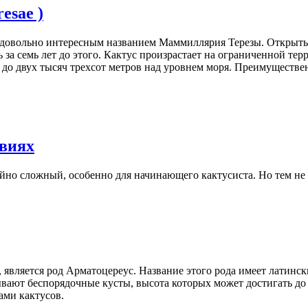
esae )
довольно интересным названием Маммиллярия Терезы. Открыть эт
сь за семь лет до этого. Кактус произрастает на ограниченной т
о до двух тысяч трехсот метров над уровнем моря. Преимуществ
овиях
но сложный, особенно для начинающего кактусиста. Но тем не м
вляется род Арматоцереус. Название этого рода имеет латинские
вают беспорядочные кусты, высота которых может достигать до 
ами кактусов.