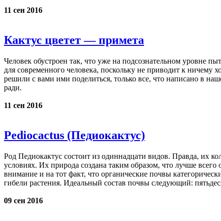
11 сен 2016
Кактус цветет — примета
Человек обустроен так, что уже на подсознательном уровне пы
для современного человека, поскольку не приводит к ничему х
решили с вами ими поделиться, только все, что написано в наш
ради.
11 сен 2016
Pediocactus (Педиокактус)
Род Педиокактус состоит из одиннадцати видов. Правда, их к
условиях. Их природа создана таким образом, что лучше всего 
внимание и на тот факт, что органические почвы категорическ
гибели растения. Идеальный состав почвы следующий: пятьдеся
09 сен 2016