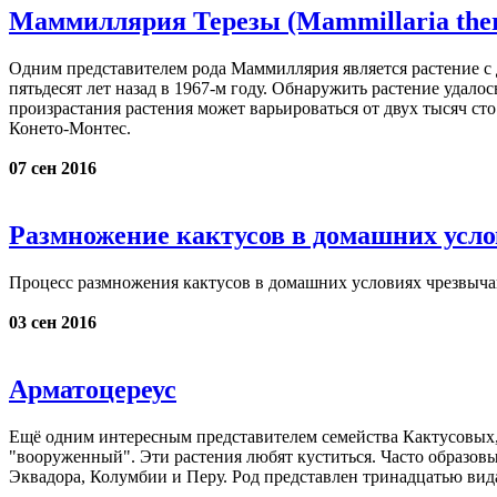
Маммиллярия Терезы (Mammillaria ther
Одним представителем рода Маммиллярия является растение с 
пятьдесят лет назад в 1967-м году. Обнаружить растение удало
произрастания растения может варьироваться от двух тысяч ст
Конето-Монтес.
07 сен 2016
Размножение кактусов в домашних усл
Процесс размножения кактусов в домашних условиях чрезвычай
03 сен 2016
Арматоцереус
Ещё одним интересным представителем семейства Кактусовых, я
"вооруженный". Эти растения любят куститься. Часто образовы
Эквадора, Колумбии и Перу. Род представлен тринадцатью вид